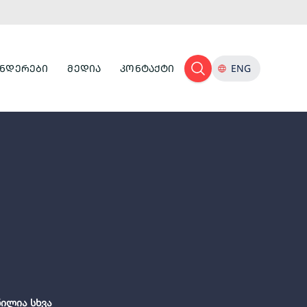
ᲜᲓᲔᲠᲔᲑᲘ
ᲛᲔᲓᲘᲐ
ᲙᲝᲜᲢᲐᲥᲢᲘ
ENG
ნილია სხვა