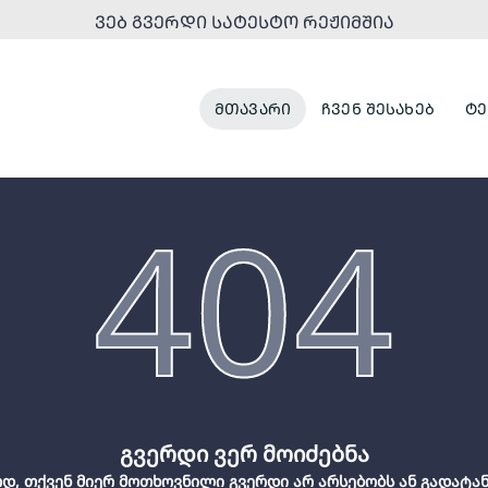
ᲕᲔᲑ ᲒᲕᲔᲠᲓᲘ ᲡᲐᲢᲔᲡᲢᲝ ᲠᲔᲟᲘᲛᲨᲘᲐ
ᲛᲗᲐᲕᲐᲠᲘ
ᲩᲕᲔᲜ ᲨᲔᲡᲐᲮᲔᲑ
ᲢᲔ
404
გვერდი ვერ მოიძებნა
დ, თქვენ მიერ მოთხოვნილი გვერდი არ არსებობს ან გადატა