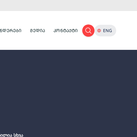
ᲜᲓᲔᲠᲔᲑᲘ
ᲛᲔᲓᲘᲐ
ᲙᲝᲜᲢᲐᲥᲢᲘ
ENG
ნილია სხვა