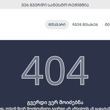
ᲕᲔᲑ ᲒᲕᲔᲠᲓᲘ ᲡᲐᲢᲔᲡᲢᲝ ᲠᲔᲟᲘᲛᲨᲘᲐ
ᲛᲗᲐᲕᲐᲠᲘ
ᲩᲕᲔᲜ ᲨᲔᲡᲐᲮᲔᲑ
ᲢᲔ
404
გვერდი ვერ მოიძებნა
დ, თქვენ მიერ მოთხოვნილი გვერდი არ არსებობს ან გადატა