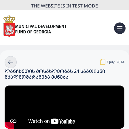
THE WEBSITE IS IN TEST MODE
7 July, 2014
ᲚᲐᲜᲩᲮᲣᲗᲘᲡ ᲛᲝᲡᲐᲮᲚᲔᲝᲑᲐᲡ 24 ᲡᲐᲐᲗᲘᲐᲜᲘ
ᲬᲧᲐᲚᲛᲝᲛᲐᲠᲐᲒᲔᲑᲐ ᲔᲥᲜᲔᲑᲐ