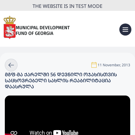
THE WEBSITE IS IN TEST MODE
11 November, 2013
ᲛᲒᲤ-ᲛᲐ ᲥᲐᲠᲔᲚᲨᲘ 56 ᲓᲔᲕᲜᲘᲚᲘ ᲝᲯᲐᲮᲘᲡᲗᲕᲘᲡ
ᲡᲐᲪᲮᲝᲕᲠᲔᲑᲔᲚᲘ ᲡᲐᲮᲚᲘᲡ ᲠᲔᲐᲑᲘᲚᲘᲢᲐᲪᲘᲐ
ᲓᲐᲐᲡᲠᲣᲚᲐ