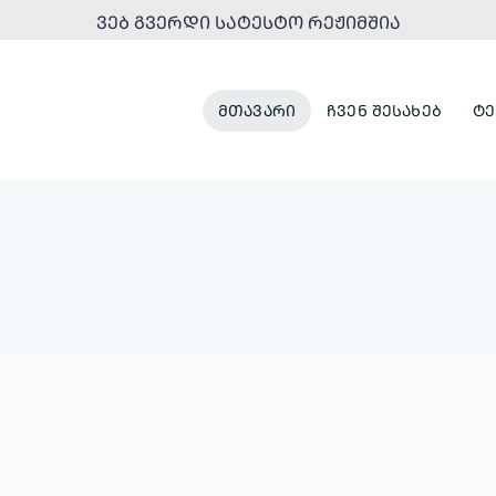
ᲕᲔᲑ ᲒᲕᲔᲠᲓᲘ ᲡᲐᲢᲔᲡᲢᲝ ᲠᲔᲟᲘᲛᲨᲘᲐ
ᲛᲗᲐᲕᲐᲠᲘ
ᲩᲕᲔᲜ ᲨᲔᲡᲐᲮᲔᲑ
ᲢᲔ
ᲞᲐᲠᲙᲔᲑᲘ
ᲣᲠᲑᲐᲜᲣᲚᲘ
ᲓᲐ
ᲒᲐᲜᲐᲮᲚᲔᲑᲐ
ᲠᲔᲙᲠᲔᲐᲪᲘᲣᲚᲘ
ᲡᲘᲕᲠᲪᲔᲔᲑᲘ