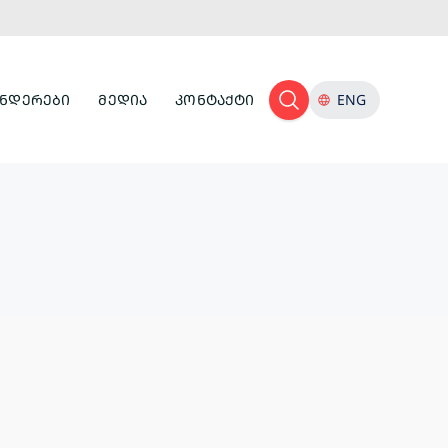
ᲜᲓᲔᲠᲔᲑᲘ
ᲛᲔᲓᲘᲐ
ᲙᲝᲜᲢᲐᲥᲢᲘ
ENG
ᲢᲣᲠᲘᲡᲢᲣᲚᲘ
ᲘᲜᲤᲠᲐᲡᲢᲠᲣᲥᲢᲣᲠᲐ
ᲙᲣᲚᲢᲣᲠᲣᲚᲘ
ᲛᲔᲛᲙᲕᲘᲓᲠᲔᲝᲑᲐ