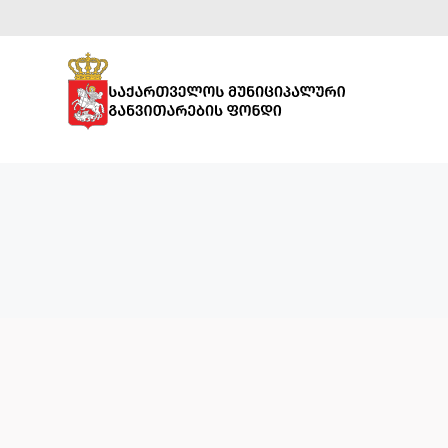
ᲡᲞᲝᲠᲢᲣᲚᲘ
ᲘᲜᲤᲠᲐᲡᲢᲠᲣᲥᲢᲣᲠᲐ
ᲡᲐᲒᲐᲜᲛᲐᲜᲐᲗᲚᲔᲑᲚᲝ
ᲘᲜᲤᲠᲐᲡᲢᲠᲣᲥᲢᲣᲠᲐ