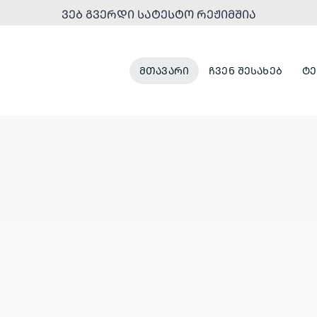
ᲕᲔᲑ ᲒᲕᲔᲠᲓᲘ ᲡᲐᲢᲔᲡᲢᲝ ᲠᲔᲟᲘᲛᲨᲘᲐ
ᲛᲗᲐᲕᲐᲠᲘ
ᲩᲕᲔᲜ ᲨᲔᲡᲐᲮᲔᲑ
ᲢᲔ
ᲞᲐᲠᲙᲔᲑᲘ
ᲣᲠᲑᲐᲜᲣᲚᲘ
ᲓᲐ
ᲒᲐᲜᲐᲮᲚᲔᲑᲐ
ᲠᲔᲙᲠᲔᲐᲪᲘᲣᲚᲘ
ᲡᲘᲕᲠᲪᲔᲔᲑᲘ