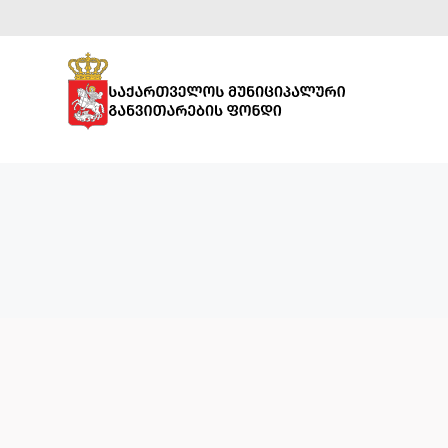
ᲡᲞᲝᲠᲢᲣᲚᲘ
ᲘᲜᲤᲠᲐᲡᲢᲠᲣᲥᲢᲣᲠᲐ
ᲡᲐᲒᲐᲜᲛᲐᲜᲐᲗᲚᲔᲑᲚᲝ
ᲘᲜᲤᲠᲐᲡᲢᲠᲣᲥᲢᲣᲠᲐ