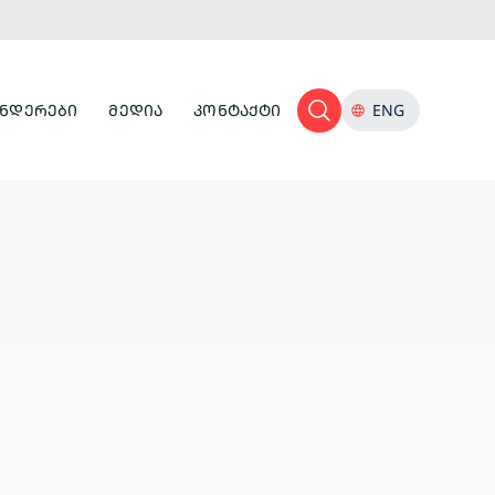
ᲜᲓᲔᲠᲔᲑᲘ
ᲛᲔᲓᲘᲐ
ᲙᲝᲜᲢᲐᲥᲢᲘ
ENG
ᲢᲣᲠᲘᲡᲢᲣᲚᲘ
ᲘᲜᲤᲠᲐᲡᲢᲠᲣᲥᲢᲣᲠᲐ
ᲙᲣᲚᲢᲣᲠᲣᲚᲘ
ᲛᲔᲛᲙᲕᲘᲓᲠᲔᲝᲑᲐ