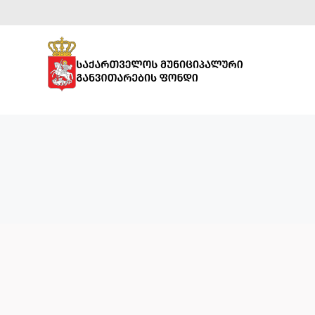
ᲡᲞᲝᲠᲢᲣᲚᲘ
ᲘᲜᲤᲠᲐᲡᲢᲠᲣᲥᲢᲣᲠᲐ
ᲡᲐᲒᲐᲜᲛᲐᲜᲐᲗᲚᲔᲑᲚᲝ
ᲘᲜᲤᲠᲐᲡᲢᲠᲣᲥᲢᲣᲠᲐ