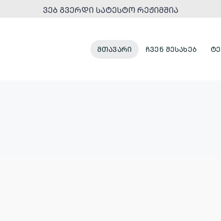
ᲕᲔᲑ ᲒᲕᲔᲠᲓᲘ ᲡᲐᲢᲔᲡᲢᲝ ᲠᲔᲟᲘᲛᲨᲘᲐ
ᲛᲗᲐᲕᲐᲠᲘ
ᲩᲕᲔᲜ ᲨᲔᲡᲐᲮᲔᲑ
ᲢᲔ
ᲞᲐᲠᲙᲔᲑᲘ
ᲣᲠᲑᲐᲜᲣᲚᲘ
ᲓᲐ
ᲒᲐᲜᲐᲮᲚᲔᲑᲐ
ᲠᲔᲙᲠᲔᲐᲪᲘᲣᲚᲘ
ᲡᲘᲕᲠᲪᲔᲔᲑᲘ