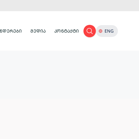
ᲜᲓᲔᲠᲔᲑᲘ
ᲛᲔᲓᲘᲐ
ᲙᲝᲜᲢᲐᲥᲢᲘ
ENG
ᲢᲣᲠᲘᲡᲢᲣᲚᲘ
ᲘᲜᲤᲠᲐᲡᲢᲠᲣᲥᲢᲣᲠᲐ
ᲙᲣᲚᲢᲣᲠᲣᲚᲘ
ᲛᲔᲛᲙᲕᲘᲓᲠᲔᲝᲑᲐ