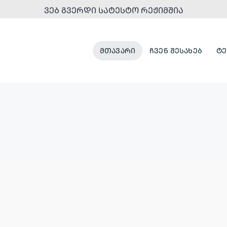
ᲕᲔᲑ ᲒᲕᲔᲠᲓᲘ ᲡᲐᲢᲔᲡᲢᲝ ᲠᲔᲟᲘᲛᲨᲘᲐ
ᲛᲗᲐᲕᲐᲠᲘ
ᲩᲕᲔᲜ ᲨᲔᲡᲐᲮᲔᲑ
ᲢᲔ
ᲞᲐᲠᲙᲔᲑᲘ
ᲣᲠᲑᲐᲜᲣᲚᲘ
ᲓᲐ
ᲒᲐᲜᲐᲮᲚᲔᲑᲐ
ᲠᲔᲙᲠᲔᲐᲪᲘᲣᲚᲘ
ᲡᲘᲕᲠᲪᲔᲔᲑᲘ