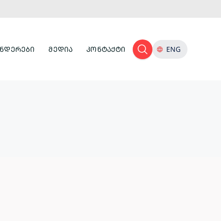
ᲜᲓᲔᲠᲔᲑᲘ
ᲛᲔᲓᲘᲐ
ᲙᲝᲜᲢᲐᲥᲢᲘ
ENG
ᲢᲣᲠᲘᲡᲢᲣᲚᲘ
ᲘᲜᲤᲠᲐᲡᲢᲠᲣᲥᲢᲣᲠᲐ
ᲙᲣᲚᲢᲣᲠᲣᲚᲘ
ᲛᲔᲛᲙᲕᲘᲓᲠᲔᲝᲑᲐ