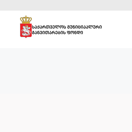
ᲡᲞᲝᲠᲢᲣᲚᲘ
ᲘᲜᲤᲠᲐᲡᲢᲠᲣᲥᲢᲣᲠᲐ
ᲡᲐᲒᲐᲜᲛᲐᲜᲐᲗᲚᲔᲑᲚᲝ
ᲘᲜᲤᲠᲐᲡᲢᲠᲣᲥᲢᲣᲠᲐ