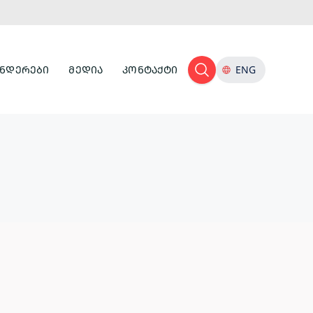
ᲜᲓᲔᲠᲔᲑᲘ
ᲛᲔᲓᲘᲐ
ᲙᲝᲜᲢᲐᲥᲢᲘ
ENG
ᲢᲣᲠᲘᲡᲢᲣᲚᲘ
ᲘᲜᲤᲠᲐᲡᲢᲠᲣᲥᲢᲣᲠᲐ
ᲙᲣᲚᲢᲣᲠᲣᲚᲘ
ᲛᲔᲛᲙᲕᲘᲓᲠᲔᲝᲑᲐ