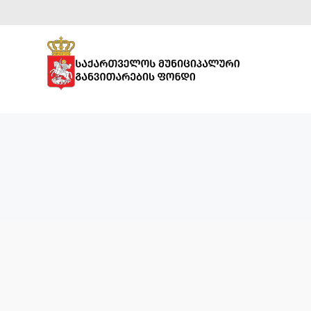
ᲡᲞᲝᲠᲢᲣᲚᲘ
ᲘᲜᲤᲠᲐᲡᲢᲠᲣᲥᲢᲣᲠᲐ
ᲡᲐᲒᲐᲜᲛᲐᲜᲐᲗᲚᲔᲑᲚᲝ
ᲘᲜᲤᲠᲐᲡᲢᲠᲣᲥᲢᲣᲠᲐ