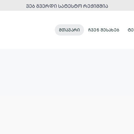
ᲕᲔᲑ ᲒᲕᲔᲠᲓᲘ ᲡᲐᲢᲔᲡᲢᲝ ᲠᲔᲟᲘᲛᲨᲘᲐ
ᲛᲗᲐᲕᲐᲠᲘ
ᲩᲕᲔᲜ ᲨᲔᲡᲐᲮᲔᲑ
ᲢᲔ
ᲞᲐᲠᲙᲔᲑᲘ
ᲣᲠᲑᲐᲜᲣᲚᲘ
ᲓᲐ
ᲒᲐᲜᲐᲮᲚᲔᲑᲐ
ᲠᲔᲙᲠᲔᲐᲪᲘᲣᲚᲘ
ᲡᲘᲕᲠᲪᲔᲔᲑᲘ