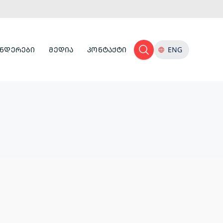
ᲜᲓᲔᲠᲔᲑᲘ
ᲛᲔᲓᲘᲐ
ᲙᲝᲜᲢᲐᲥᲢᲘ
ENG
ᲢᲣᲠᲘᲡᲢᲣᲚᲘ
ᲘᲜᲤᲠᲐᲡᲢᲠᲣᲥᲢᲣᲠᲐ
ᲙᲣᲚᲢᲣᲠᲣᲚᲘ
ᲛᲔᲛᲙᲕᲘᲓᲠᲔᲝᲑᲐ