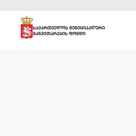
ᲡᲞᲝᲠᲢᲣᲚᲘ
ᲘᲜᲤᲠᲐᲡᲢᲠᲣᲥᲢᲣᲠᲐ
ᲡᲐᲒᲐᲜᲛᲐᲜᲐᲗᲚᲔᲑᲚᲝ
ᲘᲜᲤᲠᲐᲡᲢᲠᲣᲥᲢᲣᲠᲐ