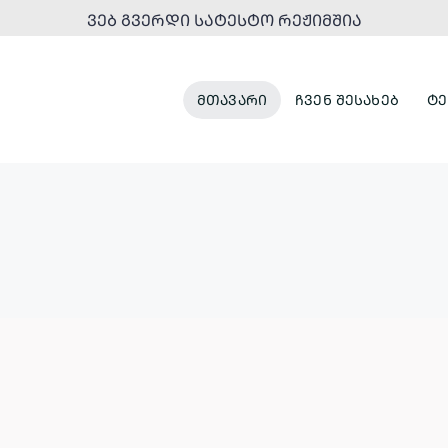
ᲕᲔᲑ ᲒᲕᲔᲠᲓᲘ ᲡᲐᲢᲔᲡᲢᲝ ᲠᲔᲟᲘᲛᲨᲘᲐ
ᲛᲗᲐᲕᲐᲠᲘ
ᲩᲕᲔᲜ ᲨᲔᲡᲐᲮᲔᲑ
ᲢᲔ
ᲞᲐᲠᲙᲔᲑᲘ
ᲣᲠᲑᲐᲜᲣᲚᲘ
ᲓᲐ
ᲒᲐᲜᲐᲮᲚᲔᲑᲐ
ᲠᲔᲙᲠᲔᲐᲪᲘᲣᲚᲘ
ᲡᲘᲕᲠᲪᲔᲔᲑᲘ