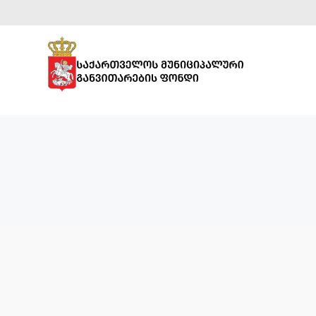
ᲡᲞᲝᲠᲢᲣᲚᲘ
ᲘᲜᲤᲠᲐᲡᲢᲠᲣᲥᲢᲣᲠᲐ
ᲡᲐᲒᲐᲜᲛᲐᲜᲐᲗᲚᲔᲑᲚᲝ
ᲘᲜᲤᲠᲐᲡᲢᲠᲣᲥᲢᲣᲠᲐ