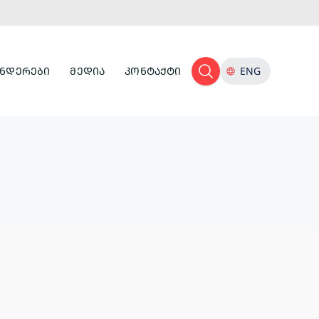
ᲜᲓᲔᲠᲔᲑᲘ
ᲛᲔᲓᲘᲐ
ᲙᲝᲜᲢᲐᲥᲢᲘ
ENG
ᲢᲣᲠᲘᲡᲢᲣᲚᲘ
ᲘᲜᲤᲠᲐᲡᲢᲠᲣᲥᲢᲣᲠᲐ
ᲙᲣᲚᲢᲣᲠᲣᲚᲘ
ᲛᲔᲛᲙᲕᲘᲓᲠᲔᲝᲑᲐ