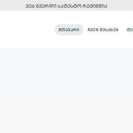
ᲕᲔᲑ ᲒᲕᲔᲠᲓᲘ ᲡᲐᲢᲔᲡᲢᲝ ᲠᲔᲟᲘᲛᲨᲘᲐ
ᲛᲗᲐᲕᲐᲠᲘ
ᲩᲕᲔᲜ ᲨᲔᲡᲐᲮᲔᲑ
ᲢᲔ
ᲞᲐᲠᲙᲔᲑᲘ
ᲣᲠᲑᲐᲜᲣᲚᲘ
ᲓᲐ
ᲒᲐᲜᲐᲮᲚᲔᲑᲐ
ᲠᲔᲙᲠᲔᲐᲪᲘᲣᲚᲘ
ᲡᲘᲕᲠᲪᲔᲔᲑᲘ