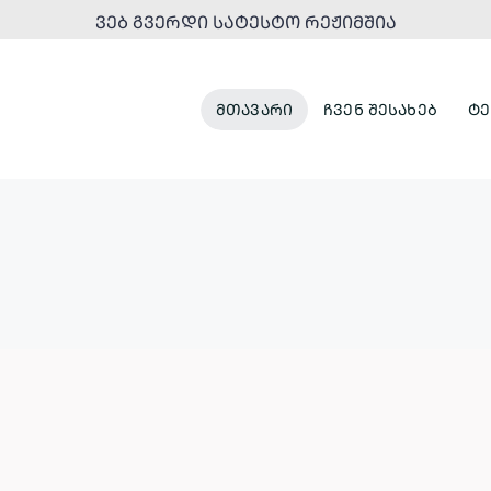
ᲕᲔᲑ ᲒᲕᲔᲠᲓᲘ ᲡᲐᲢᲔᲡᲢᲝ ᲠᲔᲟᲘᲛᲨᲘᲐ
ᲛᲗᲐᲕᲐᲠᲘ
ᲩᲕᲔᲜ ᲨᲔᲡᲐᲮᲔᲑ
ᲢᲔ
ᲞᲐᲠᲙᲔᲑᲘ
ᲣᲠᲑᲐᲜᲣᲚᲘ
ᲓᲐ
ᲒᲐᲜᲐᲮᲚᲔᲑᲐ
ᲠᲔᲙᲠᲔᲐᲪᲘᲣᲚᲘ
ᲡᲘᲕᲠᲪᲔᲔᲑᲘ