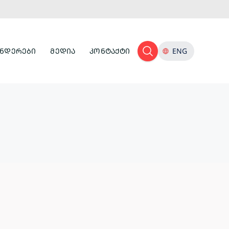
ᲜᲓᲔᲠᲔᲑᲘ
ᲛᲔᲓᲘᲐ
ᲙᲝᲜᲢᲐᲥᲢᲘ
ENG
ᲢᲣᲠᲘᲡᲢᲣᲚᲘ
ᲘᲜᲤᲠᲐᲡᲢᲠᲣᲥᲢᲣᲠᲐ
ᲙᲣᲚᲢᲣᲠᲣᲚᲘ
ᲛᲔᲛᲙᲕᲘᲓᲠᲔᲝᲑᲐ