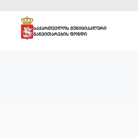
ᲡᲞᲝᲠᲢᲣᲚᲘ
ᲘᲜᲤᲠᲐᲡᲢᲠᲣᲥᲢᲣᲠᲐ
ᲡᲐᲒᲐᲜᲛᲐᲜᲐᲗᲚᲔᲑᲚᲝ
ᲘᲜᲤᲠᲐᲡᲢᲠᲣᲥᲢᲣᲠᲐ