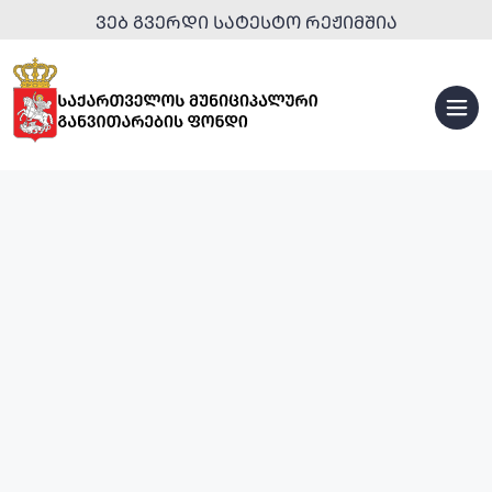
ᲕᲔᲑ ᲒᲕᲔᲠᲓᲘ ᲡᲐᲢᲔᲡᲢᲝ ᲠᲔᲟᲘᲛᲨᲘᲐ
ᲡᲞᲝᲠᲢᲣᲚᲘ
ᲘᲜᲤᲠᲐᲡᲢᲠᲣᲥᲢᲣᲠᲐ
ᲣᲠᲑᲐᲜᲣᲚᲘ
ᲒᲐᲜᲐᲮᲚᲔᲑᲐ
ᲢᲣᲠᲘᲡᲢᲣᲚᲘ
ᲘᲜᲤᲠᲐᲡᲢᲠᲣᲥᲢᲣᲠᲐ
ᲡᲐᲒᲐᲜᲛᲐᲜᲐᲗᲚᲔᲑᲚᲝ
ᲞᲐᲠᲙᲔᲑᲘ
ᲘᲜᲤᲠᲐᲡᲢᲠᲣᲥᲢᲣᲠᲐ
ᲓᲐ