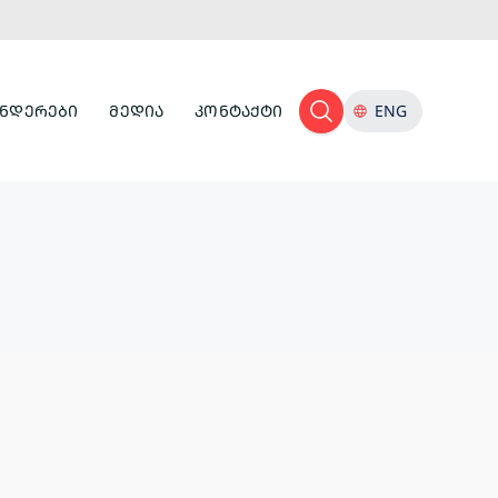
ᲜᲓᲔᲠᲔᲑᲘ
ᲛᲔᲓᲘᲐ
ᲙᲝᲜᲢᲐᲥᲢᲘ
ENG
ᲢᲣᲠᲘᲡᲢᲣᲚᲘ
ᲘᲜᲤᲠᲐᲡᲢᲠᲣᲥᲢᲣᲠᲐ
ᲙᲣᲚᲢᲣᲠᲣᲚᲘ
ᲛᲔᲛᲙᲕᲘᲓᲠᲔᲝᲑᲐ