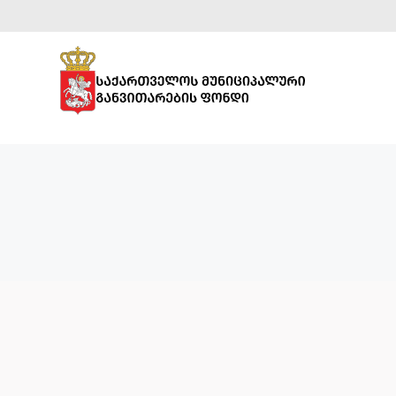
ᲡᲞᲝᲠᲢᲣᲚᲘ
ᲘᲜᲤᲠᲐᲡᲢᲠᲣᲥᲢᲣᲠᲐ
ᲡᲐᲒᲐᲜᲛᲐᲜᲐᲗᲚᲔᲑᲚᲝ
ᲘᲜᲤᲠᲐᲡᲢᲠᲣᲥᲢᲣᲠᲐ