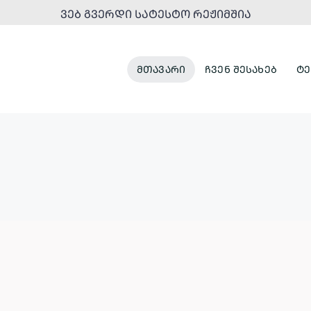
ᲕᲔᲑ ᲒᲕᲔᲠᲓᲘ ᲡᲐᲢᲔᲡᲢᲝ ᲠᲔᲟᲘᲛᲨᲘᲐ
ᲛᲗᲐᲕᲐᲠᲘ
ᲩᲕᲔᲜ ᲨᲔᲡᲐᲮᲔᲑ
ᲢᲔ
ᲞᲐᲠᲙᲔᲑᲘ
ᲣᲠᲑᲐᲜᲣᲚᲘ
ᲓᲐ
ᲒᲐᲜᲐᲮᲚᲔᲑᲐ
ᲠᲔᲙᲠᲔᲐᲪᲘᲣᲚᲘ
ᲡᲘᲕᲠᲪᲔᲔᲑᲘ